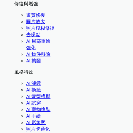
修復與增強
畫質修復
圖片放大
照片模糊修復
去噪點
AI 局部重繪
強化
AI 物件移除
AI 擴圖
風格特效
AI 濾鏡
AI 換臉
AI 髮型模擬
AI 試穿
AI 寵物換裝
AI 手繪
AI 形象照
照片卡通化