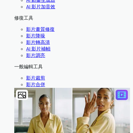
AI 動畫生成器
AI 影片加音效
修復工具
影片畫質修復
影片降噪
影片轉高清
AI 影片補幀
影片調亮
一般編輯工具
影片裁剪
影片合併