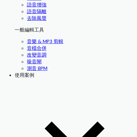
語音增強
語音隔離
去除風聲
一般編輯工具
音樂 & MP3 剪輯
音檔合併
改變音調
噪音閘
測音 BPM
使用案例