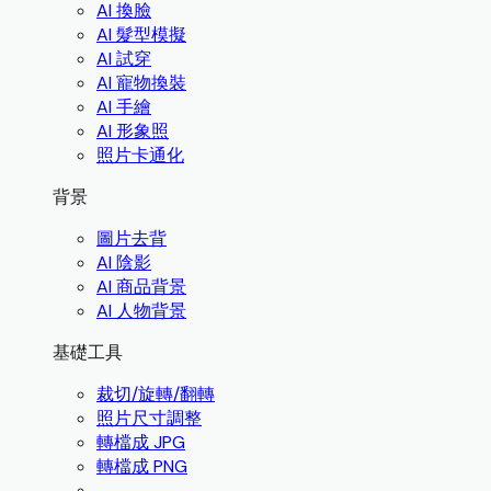
AI 換臉
AI 髮型模擬
AI 試穿
AI 寵物換裝
AI 手繪
AI 形象照
照片卡通化
背景
圖片去背
AI 陰影
AI 商品背景
AI 人物背景
基礎工具
裁切/旋轉/翻轉
照片尺寸調整
轉檔成 JPG
轉檔成 PNG