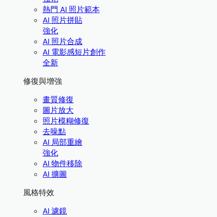
熱門 AI 照片範本
AI 照片拼貼
強化
AI 照片合成
AI 電影感短片創作
全新
修復與增強
畫質修復
圖片放大
照片模糊修復
去噪點
AI 局部重繪
強化
AI 物件移除
AI 擴圖
風格特效
AI 濾鏡