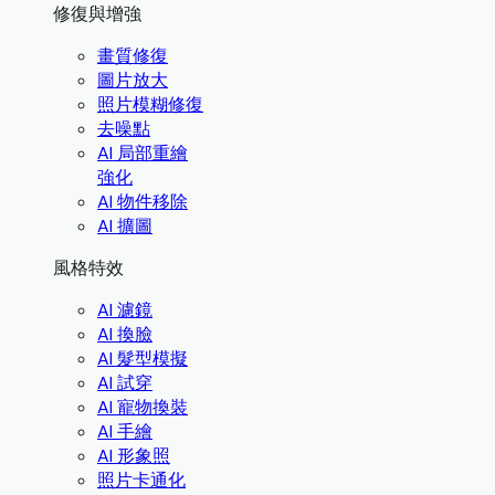
修復與增強
畫質修復
圖片放大
照片模糊修復
去噪點
AI 局部重繪
強化
AI 物件移除
AI 擴圖
風格特效
AI 濾鏡
AI 換臉
AI 髮型模擬
AI 試穿
AI 寵物換裝
AI 手繪
AI 形象照
照片卡通化