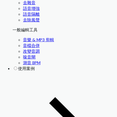
去雜音
語音增強
語音隔離
去除風聲
一般編輯工具
音樂 & MP3 剪輯
音檔合併
改變音調
噪音閘
測音 BPM
使用案例