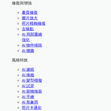
修復與增強
畫質修復
圖片放大
照片模糊修復
去噪點
AI 局部重繪
強化
AI 物件移除
AI 擴圖
風格特效
AI 濾鏡
AI 換臉
AI 髮型模擬
AI 試穿
AI 寵物換裝
AI 手繪
AI 形象照
照片卡通化