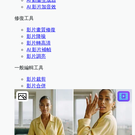
AI 動畫生成器
AI 影片加音效
修復工具
影片畫質修復
影片降噪
影片轉高清
AI 影片補幀
影片調亮
一般編輯工具
影片裁剪
影片合併