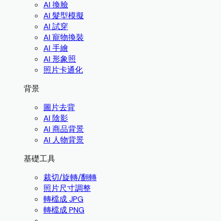
AI 換臉
AI 髮型模擬
AI 試穿
AI 寵物換裝
AI 手繪
AI 形象照
照片卡通化
背景
圖片去背
AI 陰影
AI 商品背景
AI 人物背景
基礎工具
裁切/旋轉/翻轉
照片尺寸調整
轉檔成 JPG
轉檔成 PNG