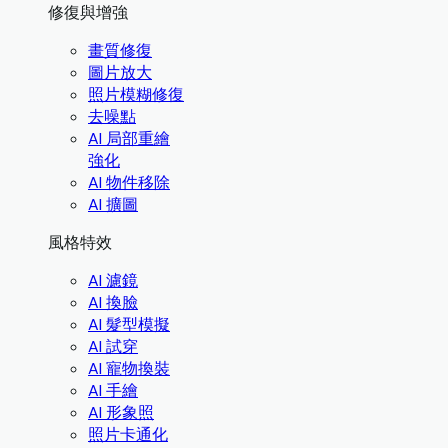
修復與增強
畫質修復
圖片放大
照片模糊修復
去噪點
AI 局部重繪
強化
AI 物件移除
AI 擴圖
風格特效
AI 濾鏡
AI 換臉
AI 髮型模擬
AI 試穿
AI 寵物換裝
AI 手繪
AI 形象照
照片卡通化