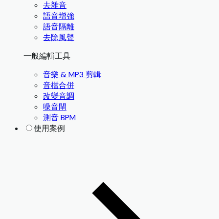
去雜音
語音增強
語音隔離
去除風聲
一般編輯工具
音樂 & MP3 剪輯
音檔合併
改變音調
噪音閘
測音 BPM
使用案例