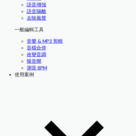
語音增強
語音隔離
去除風聲
一般編輯工具
音樂 & MP3 剪輯
音檔合併
改變音調
噪音閘
測音 BPM
使用案例