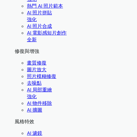
熱門 AI 照片範本
AI 照片拼貼
強化
AI 照片合成
AI 電影感短片創作
全新
修復與增強
畫質修復
圖片放大
照片模糊修復
去噪點
AI 局部重繪
強化
AI 物件移除
AI 擴圖
風格特效
AI 濾鏡