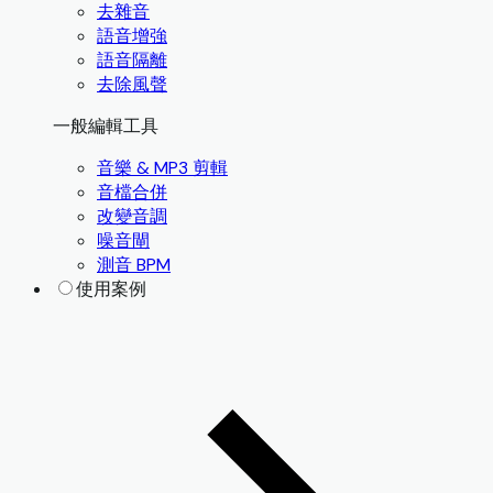
去雜音
語音增強
語音隔離
去除風聲
一般編輯工具
音樂 & MP3 剪輯
音檔合併
改變音調
噪音閘
測音 BPM
使用案例