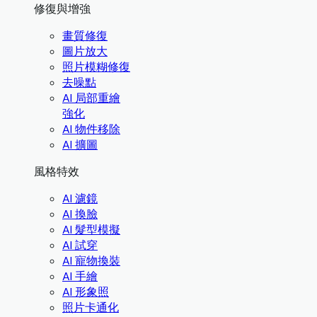
修復與增強
畫質修復
圖片放大
照片模糊修復
去噪點
AI 局部重繪
強化
AI 物件移除
AI 擴圖
風格特效
AI 濾鏡
AI 換臉
AI 髮型模擬
AI 試穿
AI 寵物換裝
AI 手繪
AI 形象照
照片卡通化