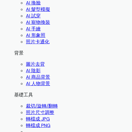
AI 換臉
AI 髮型模擬
AI 試穿
AI 寵物換裝
AI 手繪
AI 形象照
照片卡通化
背景
圖片去背
AI 陰影
AI 商品背景
AI 人物背景
基礎工具
裁切/旋轉/翻轉
照片尺寸調整
轉檔成 JPG
轉檔成 PNG