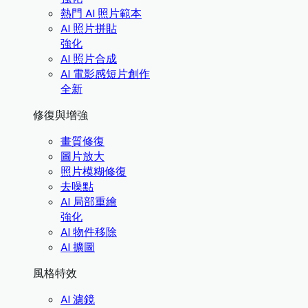
熱門 AI 照片範本
AI 照片拼貼
強化
AI 照片合成
AI 電影感短片創作
全新
修復與增強
畫質修復
圖片放大
照片模糊修復
去噪點
AI 局部重繪
強化
AI 物件移除
AI 擴圖
風格特效
AI 濾鏡