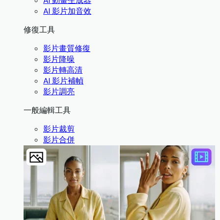
AI 動畫生成器
AI 影片加音效
修復工具
影片畫質修復
影片降噪
影片轉高清
AI 影片補幀
影片調亮
一般編輯工具
影片裁剪
影片合併