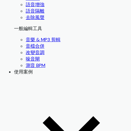
語音增強
語音隔離
去除風聲
一般編輯工具
音樂 & MP3 剪輯
音檔合併
改變音調
噪音閘
測音 BPM
使用案例