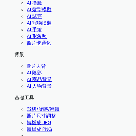
AI 換臉
AI 髮型模擬
AI 試穿
AI 寵物換裝
AI 手繪
AI 形象照
照片卡通化
背景
圖片去背
AI 陰影
AI 商品背景
AI 人物背景
基礎工具
裁切/旋轉/翻轉
照片尺寸調整
轉檔成 JPG
轉檔成 PNG