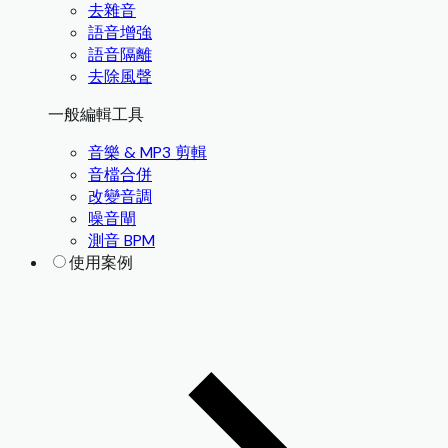
去雜音
語音增強
語音隔離
去除風聲
一般編輯工具
音樂 & MP3 剪輯
音檔合併
改變音調
噪音閘
測音 BPM
使用案例