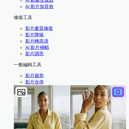
AI 動畫生成器
AI 影片加音效
修復工具
影片畫質修復
影片降噪
影片轉高清
AI 影片補幀
影片調亮
一般編輯工具
影片裁剪
影片合併