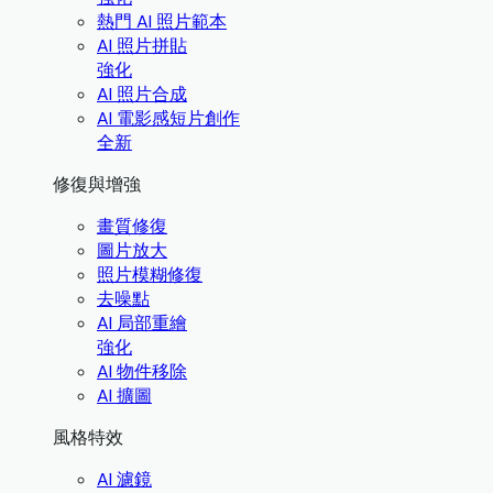
熱門 AI 照片範本
AI 照片拼貼
強化
AI 照片合成
AI 電影感短片創作
全新
修復與增強
畫質修復
圖片放大
照片模糊修復
去噪點
AI 局部重繪
強化
AI 物件移除
AI 擴圖
風格特效
AI 濾鏡