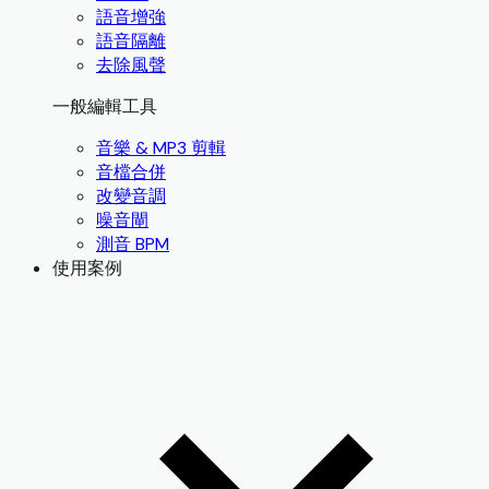
語音增強
語音隔離
去除風聲
一般編輯工具
音樂 & MP3 剪輯
音檔合併
改變音調
噪音閘
測音 BPM
使用案例