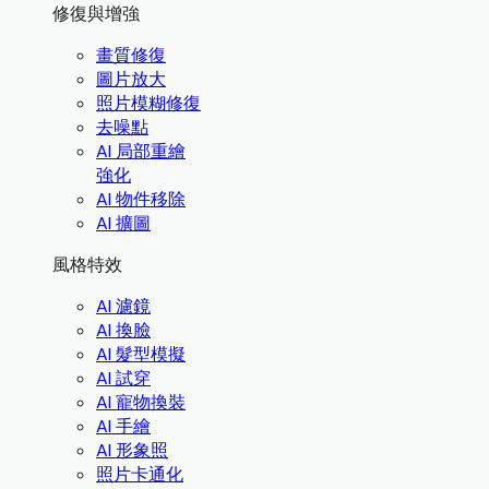
修復與增強
畫質修復
圖片放大
照片模糊修復
去噪點
AI 局部重繪
強化
AI 物件移除
AI 擴圖
風格特效
AI 濾鏡
AI 換臉
AI 髮型模擬
AI 試穿
AI 寵物換裝
AI 手繪
AI 形象照
照片卡通化